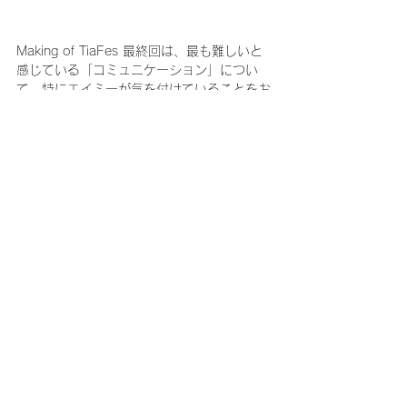
Making of TiaFes 最終回は、最も難しいと
感じている「コミュニケーション」につい
て、特にエイミーが気を付けていることをお
伝えしました。エイミーはフェスを運営する
にあたって、「たかがゲーム、されどゲー
ム」という考え方を大切にしています。エイ
ミーはオンラインゲームはヒトとヒトとのコ
ミュニケーションツールだと思っています。
画面の向こうにいるのは、自分と同じように
感情があり、その日の気分があるプレイヤー
なんですよね。だからこそ、人として接する
ことがとても大切だと思っています。（もち
ろん、リアルをダメにしてまでやることでは
ない！という意味で、たかがゲームと割り切
ることも必要だとも思っています。）
コミュニケーションって難しいですよね。そ
れを顔が見えない、声も聞こえない形で成し
遂げようとしているわけですから、簡単なわ
けはない。いろいろと「わかってる風」なこ