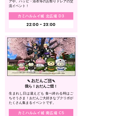
アや、ハッピ・浴衣等のお祭りドレアの交
流イベント！
カミハルムイ城 北広場 D3
22:00 - 23:00
🍡おだんご団🍡
我ら！おだんご団！
生まれし日は違えども 食べ終わる時はご
ちそうさま！おだんご大好きなプクリポが
たくさん集まるイベントです。
カミハルムイ城 南広場 C5