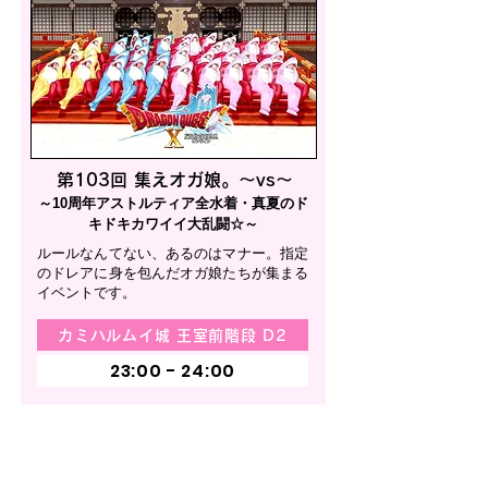
第103回 集えオガ娘。〜vs〜
～10周年アストルティア全水着・真夏のド
キドキカワイイ大乱闘☆～
ルールなんてない、あるのはマナー。指定
のドレアに身を包んだオガ娘たちが集まる
イベントです。
カミハルムイ城 王室前階段 D2
23:00 - 24:00
ウェルカム隊 ご紹介