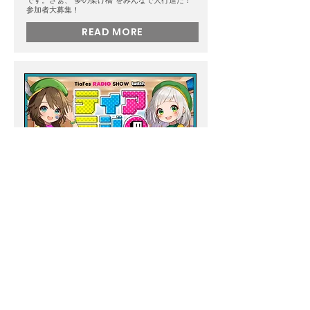
です。さぁ、"夢の架け橋"をみんなで大行進だ！
参加者大募集！
READ MORE
2024.7.22
Mon
｢ティアラジ｣配信決定！
2024もTwitchにてラジオ配信致します！また今年
はゲストとしてササミちゃん、キキさんが登場！
READ MORE