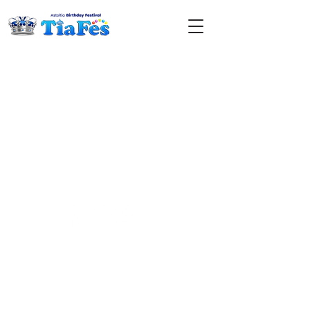
＜ドラゴンクエストX 公式リンク＞
目覚めし冒険者の広場
｜
プロモーションサイト
© ARMOR PROJECT/BIRD STUDIO/SQUARE ENIX All
Rights Reserved.