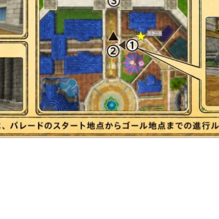
＜ドラゴンクエストX 公式リンク＞
目覚めし冒険者の広場
｜
プロモーションサイト
© ARMOR PROJECT/BIRD STUDIO/SQUARE ENIX All Rights Reserved.